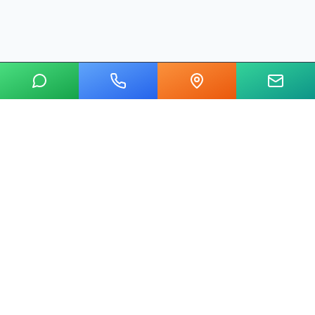
20 yılı aşkın tecrübemizle mermer, metal, cam ve taş kesim
alanında Ankara'nın lider su jeti kesim merkeziyiz.