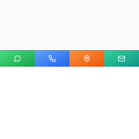
20 yılı aşkın tecrübemizle mermer, metal, cam ve taş kesim
alanında Ankara'nın lider su jeti kesim merkeziyiz.