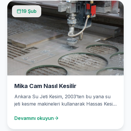
19 Şub
Mika Cam Nasıl Kesilir
Ankara Su Jeti Kesim, 2003’ten bu yana su
jeti kesme makineleri kullanarak Hassas Kesim
Çözümleri sunuyor. Doğanın sunduğu çeşitli
Devamını okuyun
malzemeler…