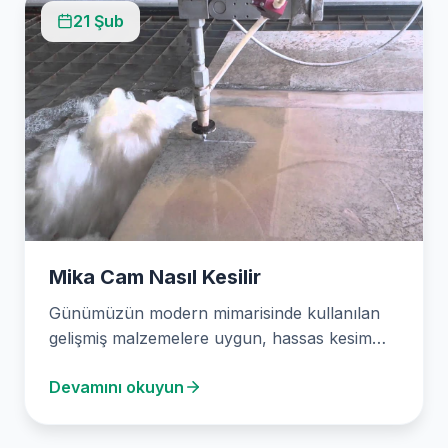
21 Şub
Mika Cam Nasıl Kesilir
Günümüzün modern mimarisinde kullanılan
gelişmiş malzemelere uygun, hassas kesim
çözümleri arıyorsanız, su jeti teknolojisi size
Devamını okuyun
rakipsiz avantajlar sunuyor. Stone Design…