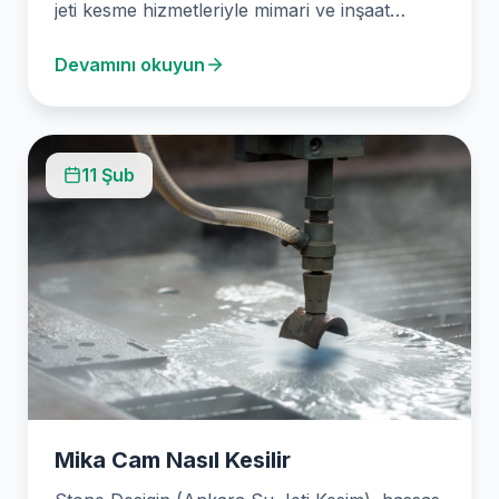
jeti kesme hizmetleriyle mimari ve inşaat
sektörünün hassas kesim ihtiyaçlarını
Devamını okuyun
karşılıyor. Mika cam…
11 Şub
Mika Cam Nasıl Kesilir