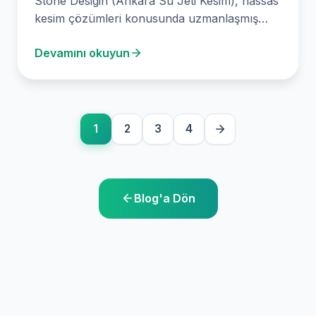
Stone Desigin (Ankara Su Jeti Kesim), hassas
kesim çözümleri konusunda uzmanlaşmış
lider bir firmadır. 2003’ten bu yana, Waterjet
Devamını okuyun
Teknolojisi’ni kullanarak…
1
2
3
4
Blog'a Dön