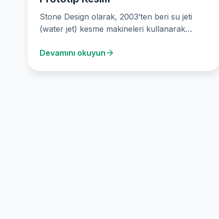
Stone Design olarak, 2003’ten beri su jeti
(water jet) kesme makineleri kullanarak
kesintisiz su jeti kesim hizmetleri sunuyoruz.
Devamını okuyun
İnşaat ve…