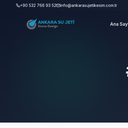
+90 532 766 93 52
info@ankarasujetikesim.com.tr
Ana Say