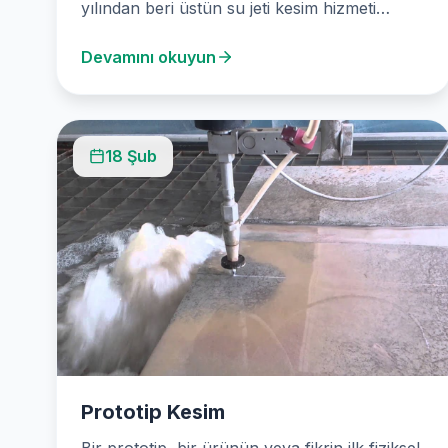
yılından beri üstün su jeti kesim hizmeti
sunuyoruz. Uzmanlarımız, doğada bulunan
Devamını okuyun
geniş bir malzeme yelpazesinde…
18 Şub
Prototip Kesim
Bir prototip, bir ürünün veya fikrin ilk fiziksel