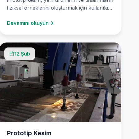
fiziksel örneklerini oluşturmak için kullanılan
kritik bir süreçtir. Stone Desigin (Ankara Su
Devamını okuyun
Jeti Kesim)…
12 Şub
Prototip Kesim