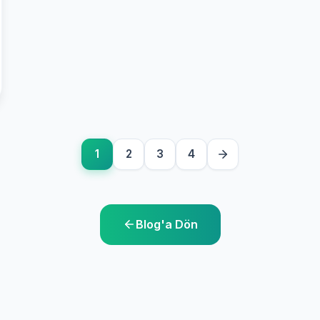
1
2
3
4
Blog'a Dön