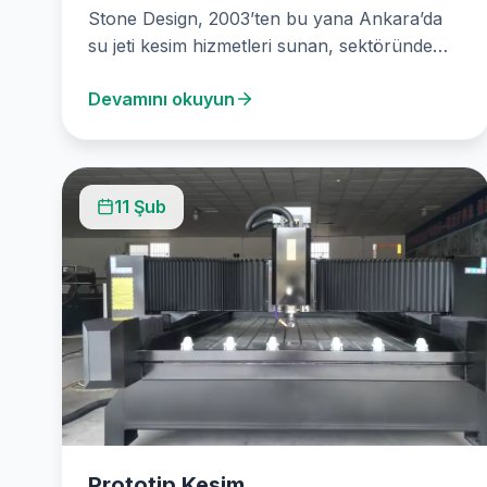
Stone Design, 2003’ten bu yana Ankara’da
su jeti kesim hizmetleri sunan, sektöründe
lider bir firmadır. Su Jeti Kesim teknolojimiz,
Devamını okuyun
mimarlık…
11 Şub
Prototip Kesim