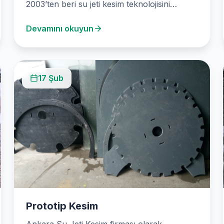
2003’ten beri su jeti kesim teknolojisini
kullanarak çeşitli sektörler için son derece
Devamını okuyun
hassas…
17 Şub
Prototip Kesim
Ankara Su Jeti Kesim firması olarak,