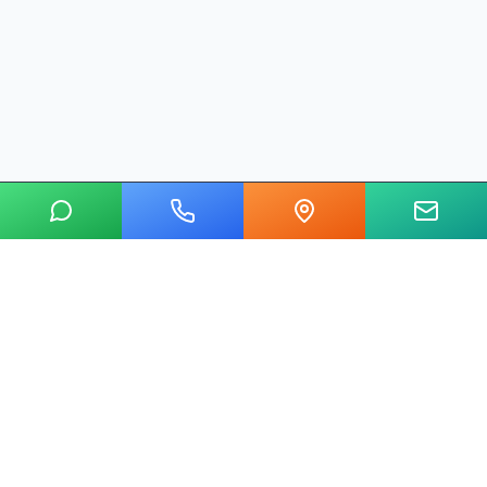
20 yılı aşkın tecrübemizle mermer, metal, cam ve taş kesim
alanında Ankara'nın lider su jeti kesim merkeziyiz.