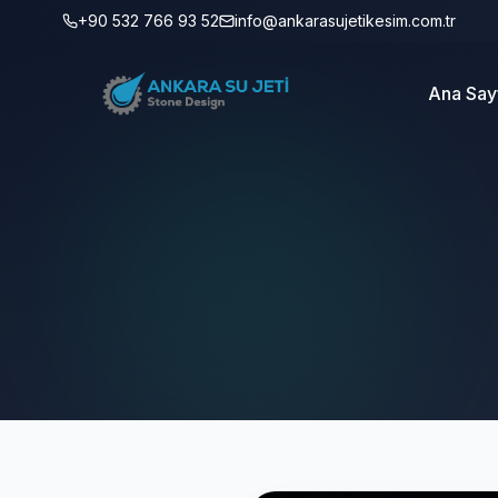
+90 532 766 93 52
info@ankarasujetikesim.com.tr
Ana Say