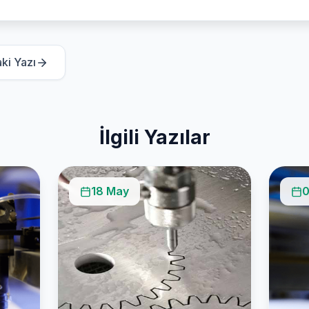
ki Yazı
İlgili Yazılar
18 May
0