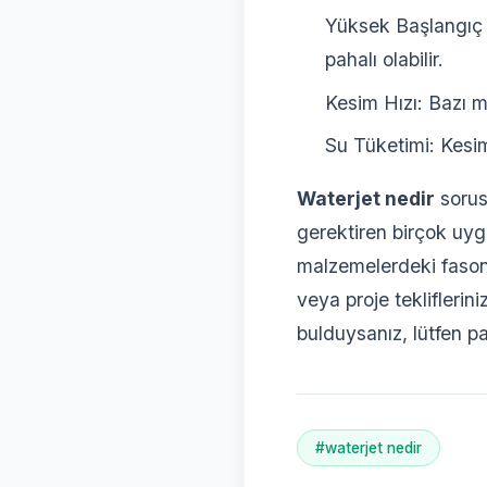
Yüksek Başlangıç 
pahalı olabilir.
Kesim Hızı: Bazı m
Su Tüketimi: Kesim
Waterjet nedir
sorusu
gerektiren birçok uygu
malzemelerdeki fason 
veya proje tekliflerin
bulduysanız, lütfen pa
#waterjet nedir