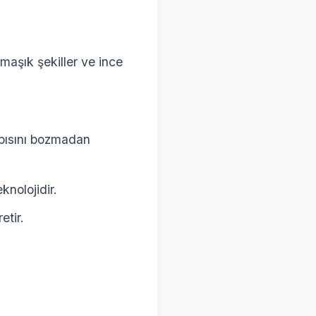
maşık şekiller ve ince
apısını bozmadan
nolojidir.
etir.