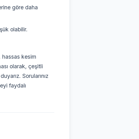
erine göre daha
k olabilir.
i, hassas kesim
sı olarak, çeşitli
duyarız. Sorularınız
eyi faydalı