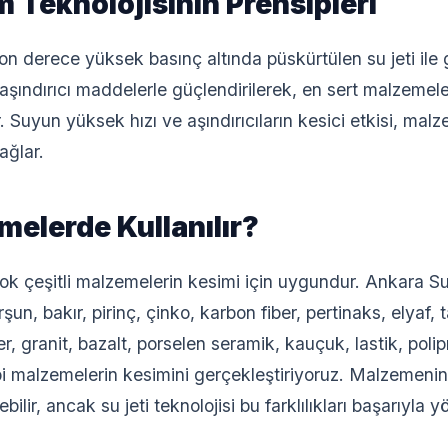
m Teknolojisinin Prensipleri
son derece yüksek basınç altında püskürtülen su jeti ile ge
 aşındırıcı maddelerle güçlendirilerek, en sert malzemele
. Suyun yüksek hızı ve aşındırıcıların kesici etkisi, ma
ağlar.
elerde Kullanılır?
çok çeşitli malzemelerin kesimi için uygundur. Ankara Su
un, bakır, pirinç, çinko, karbon fiber, pertinaks, elyaf,
 granit, bazalt, porselen seramik, kauçuk, lastik, pol
i malzemelerin kesimini gerçekleştiriyoruz. Malzemenin s
bilir, ancak su jeti teknolojisi bu farklılıkları başarıyla yö