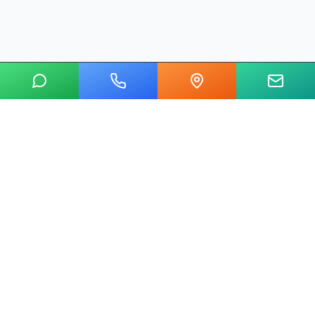
20 yılı aşkın tecrübemizle mermer, metal, cam ve taş kesim
alanında Ankara'nın lider su jeti kesim merkeziyiz.