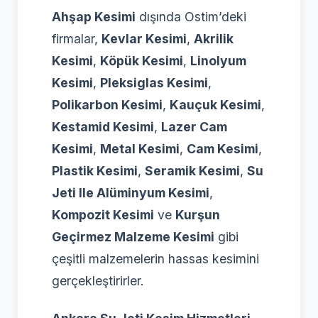
Ahşap Kesimi
dışında Ostim’deki
firmalar,
Kevlar Kesimi
,
Akrilik
Kesimi
,
Köpük Kesimi
,
Linolyum
Kesimi
,
Pleksiglas Kesimi
,
Polikarbon Kesimi
,
Kauçuk Kesimi
,
Kestamid Kesimi
,
Lazer Cam
Kesimi
,
Metal Kesimi
,
Cam Kesimi
,
Plastik Kesimi
,
Seramik Kesimi
,
Su
Jeti Ile Alüminyum Kesimi
,
Kompozit Kesimi
ve
Kurşun
Geçirmez Malzeme Kesimi
gibi
çeşitli malzemelerin hassas kesimini
gerçekleştirirler.