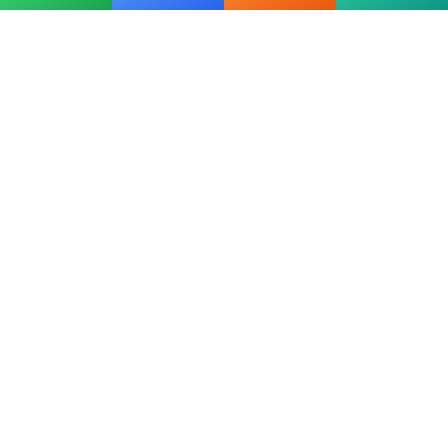
20 yılı aşkın tecrübemizle mermer, metal, cam ve taş kesim
alanında Ankara'nın lider su jeti kesim merkeziyiz.
Hızlı Linkler
Ana Sayfa
Hakkımızda
Hizmetler
Galeri