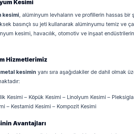
nyum Kesimi
m kesimi
, alüminyum levhaların ve profillerin hassas bir 
yüksek basınçlı su jeti kullanarak alüminyumu temiz ve ça
minyum kesimi, havacılık, otomotiv ve inşaat endüstriler
im Hizmetlerimiz
,
metal kesimin
yanı sıra aşağıdakiler de dahil olmak üze
maktadır:
ilik Kesimi – Köpük Kesimi – Linolyum Kesimi – Pleksigl
mi – Kestamid Kesimi – Kompozit Kesimi
inin Avantajları