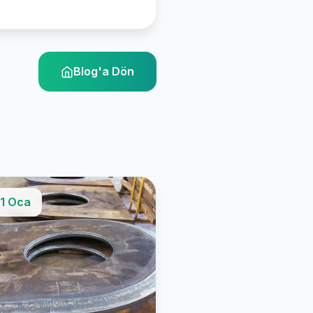
Blog'a Dön
1 Oca