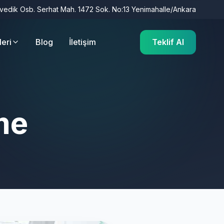
İvedik Osb. Serhat Mah. 1472 Sok. No:13 Yenimahalle/Ankara
leri
Blog
İletişim
Teklif Al
me