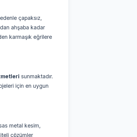
nedenle çapaksız,
camdan ahşaba kadar
rden karmaşık eğrilere
zmetleri
sunmaktadır.
jeleri için en uygun
ssas metal kesim,
iteli çözümler