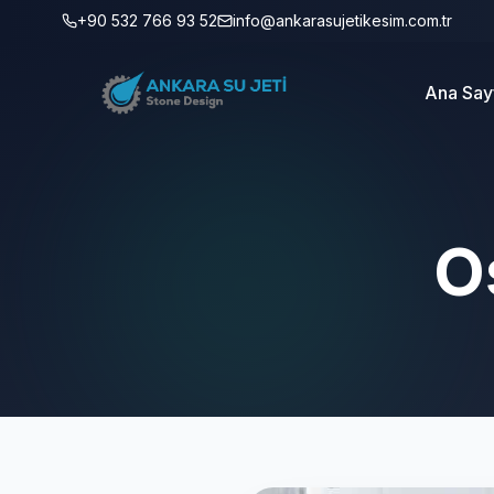
+90 532 766 93 52
info@ankarasujetikesim.com.tr
Ana Say
O