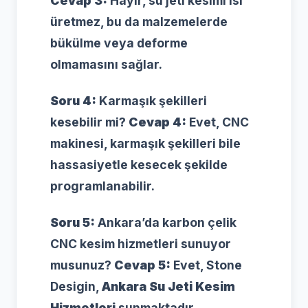
Cevap 3:
Hayır, su jeti kesimi ısı
üretmez, bu da malzemelerde
bükülme veya deforme
olmamasını sağlar.
Soru 4:
Karmaşık şekilleri
kesebilir mi?
Cevap 4:
Evet, CNC
makinesi, karmaşık şekilleri bile
hassasiyetle kesecek şekilde
programlanabilir.
Soru 5:
Ankara’da karbon çelik
CNC kesim hizmetleri sunuyor
musunuz?
Cevap 5:
Evet, Stone
Desigin,
Ankara Su Jeti Kesim
Hizmetleri
sunmaktadır.