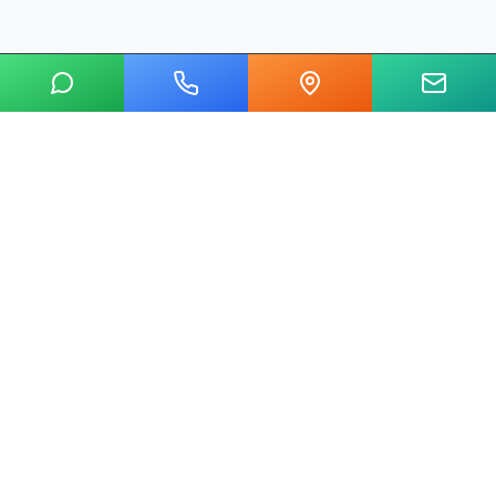
20 yılı aşkın tecrübemizle mermer, metal, cam ve taş
kesim alanında Ankara'nın lider su jeti kesim
merkeziyiz.
Hızlı Linkler