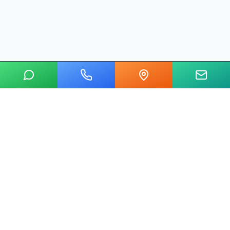
20 yılı aşkın tecrübemizle mermer, metal, cam ve taş kesim
alanında Ankara'nın lider su jeti kesim merkeziyiz.