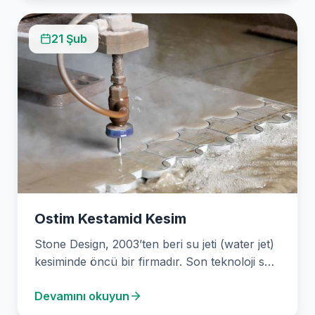
21 Şub
Ostim Kestamid Kesim
Stone Design, 2003’ten beri su jeti (water jet)
kesiminde öncü bir firmadır. Son teknoloji su
jeti makinelerimizle, müşterilerimize
Devamını okuyun
mermerden ahşaba,…