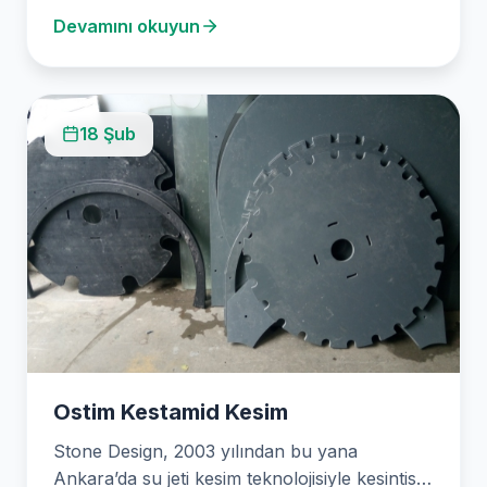
Devamını okuyun
çözüm…
18 Şub
Ostim Kestamid Kesim
Stone Design, 2003 yılından bu yana
Ankara’da su jeti kesim teknolojisiyle kesintisiz