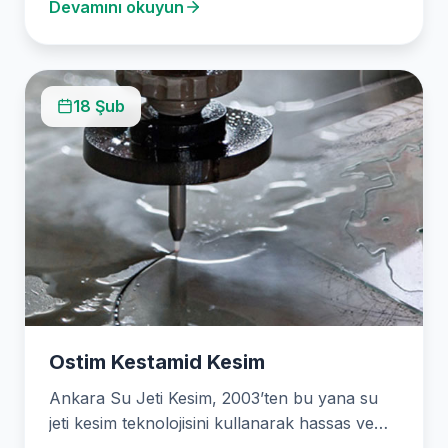
Devamını okuyun
sunmaktadır. Uzmanlığımız, mermerden…
18 Şub
Ostim Kestamid Kesim
Ankara Su Jeti Kesim, 2003’ten bu yana su
jeti kesim teknolojisini kullanarak hassas ve
özelleştirilmiş kesimler için güvenilir bir