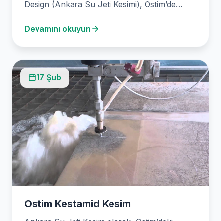
Design (Ankara Su Jeti Kesimi), Ostim’de
faaliyet göstererek kesintisiz hizmet
Devamını okuyun
sunmaktadır. Uzman ekibimiz, mermerden…
17 Şub
Ostim Kestamid Kesim