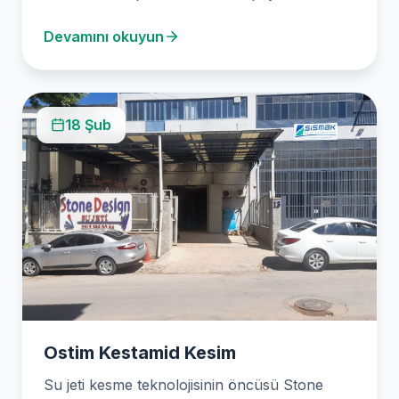
hizmet sunmaktadır. Mermerden plastiğe,
Devamını okuyun
metalden cam gibi çeşitli…
18 Şub
Ostim Kestamid Kesim
Su jeti kesme teknolojisinin öncüsü Stone