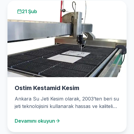
21 Şub
Ostim Kestamid Kesim
Ankara Su Jeti Kesim olarak, 2003’ten beri su
jeti teknolojisini kullanarak hassas ve kaliteli
malzeme kesim çözümleri sunuyoruz.
Devamını okuyun
Uzmanlığımız, inşaat…