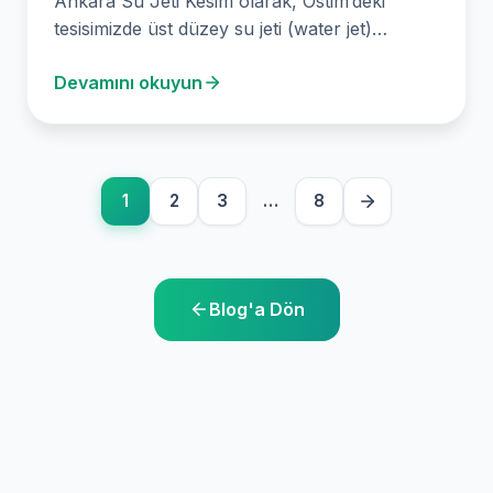
Ankara Su Jeti Kesim olarak, Ostim’deki
tesisimizde üst düzey su jeti (water jet)
teknolojisini kullanarak hassas ve güvenilir
Devamını okuyun
kesme çözümleri…
1
2
3
…
8
Blog'a Dön