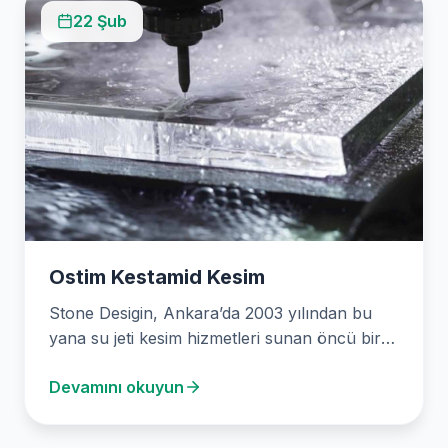
22 Şub
Ostim Kestamid Kesim
Stone Desigin, Ankara’da 2003 yılından bu
yana su jeti kesim hizmetleri sunan öncü bir
firmadır. Kaliteli makinelerimiz ve alanında
Devamını okuyun
uzman…