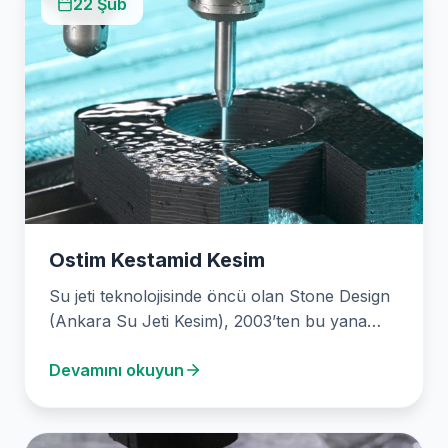
22 Şub
Ostim Kestamid Kesim
Su jeti teknolojisinde öncü olan Stone Design
(Ankara Su Jeti Kesim), 2003’ten bu yana
hassas fason kesim hizmetleri sunmaktadır.
Devamını okuyun
Kestamid…