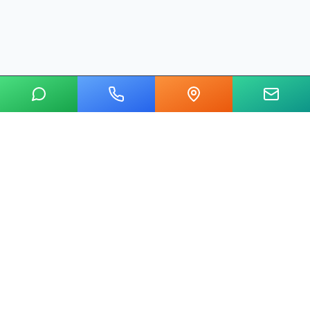
20 yılı aşkın tecrübemizle mermer, metal, cam ve taş kesim
alanında Ankara'nın lider su jeti kesim merkeziyiz.