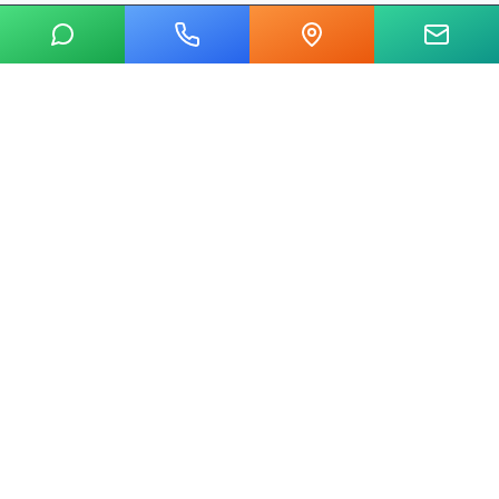
20 yılı aşkın tecrübemizle mermer, metal, cam ve taş kesim
alanında Ankara'nın lider su jeti kesim merkeziyiz.
Hızlı Linkler
Ana Sayfa
Hakkımızda