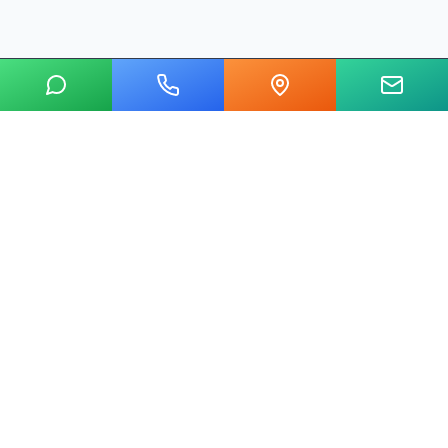
20 yılı aşkın tecrübemizle mermer, metal, cam ve taş kesim
alanında Ankara'nın lider su jeti kesim merkeziyiz.
Hızlı Linkler