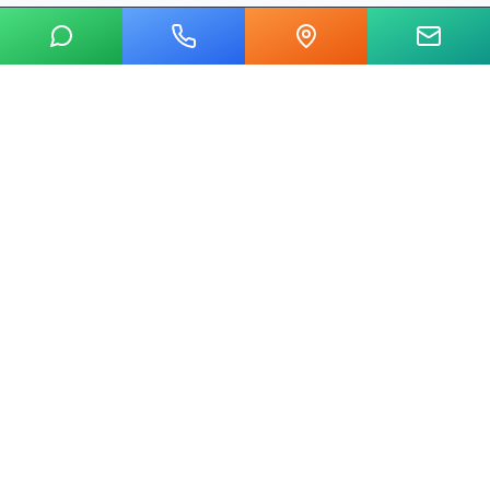
20 yılı aşkın tecrübemizle mermer, metal, cam ve taş kesim
alanında Ankara'nın lider su jeti kesim merkeziyiz.
Hızlı Linkler
Ana Sayfa
Hakkımızda