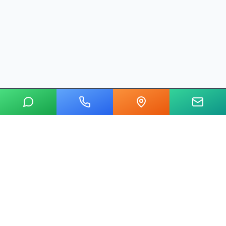
20 yılı aşkın tecrübemizle mermer, metal, cam ve taş kesim
alanında Ankara'nın lider su jeti kesim merkeziyiz.