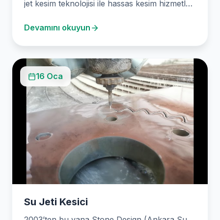
jet kesim teknolojisi ile hassas kesim hizmetleri
sunuyoruz.…
Devamını okuyun
16 Oca
Su Jeti Kesici
2003’ten bu yana Stone Design (Ankara Su