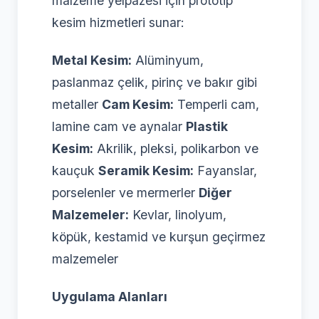
malzeme yelpazesi için prototip
kesim hizmetleri sunar:
Metal Kesim:
Alüminyum,
paslanmaz çelik, pirinç ve bakır gibi
metaller
Cam Kesim:
Temperli cam,
lamine cam ve aynalar
Plastik
Kesim:
Akrilik, pleksi, polikarbon ve
kauçuk
Seramik Kesim:
Fayanslar,
porselenler ve mermerler
Diğer
Malzemeler:
Kevlar, linolyum,
köpük, kestamid ve kurşun geçirmez
malzemeler
Uygulama Alanları