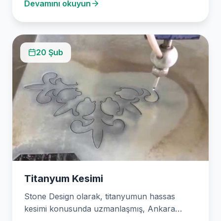
Devamını okuyun
sunuyoruz. Titanyum…
20 Şub
Titanyum Kesimi
Stone Design olarak, titanyumun hassas
kesimi konusunda uzmanlaşmış, Ankara
merkezli bir su jeti (water jet) kesim firmasıyız.