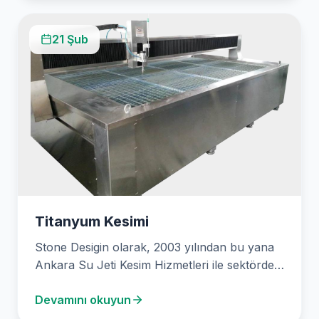
21 Şub
Titanyum Kesimi
Stone Desigin olarak, 2003 yılından bu yana
Ankara Su Jeti Kesim Hizmetleri ile sektörde
öncü bir kuruluşuz. Titanyum Kesimi
Devamını okuyun
alanında…