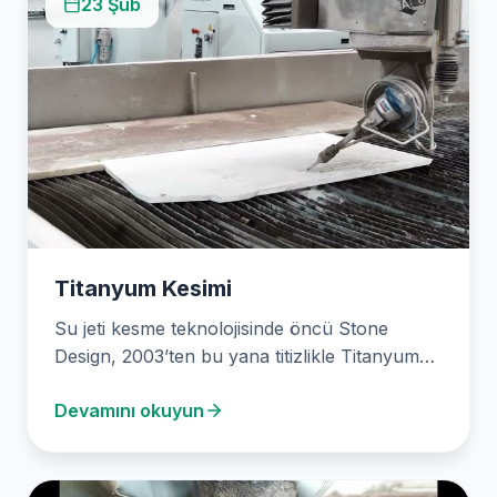
23 Şub
Titanyum Kesimi
Su jeti kesme teknolojisinde öncü Stone
Design, 2003’ten bu yana titizlikle Titanyum
Kesimi hizmetleri sunmaktadır. İleri teknoloji su
Devamını okuyun
jeti makinelerimiz…