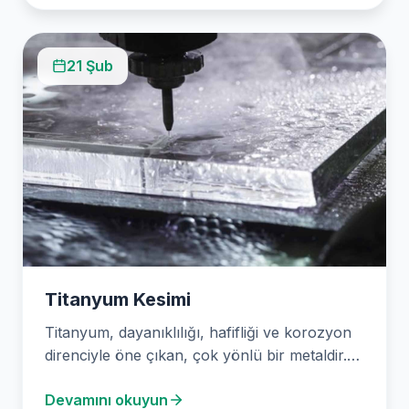
21 Şub
Titanyum Kesimi
Titanyum, dayanıklılığı, hafifliği ve korozyon
direnciyle öne çıkan, çok yönlü bir metaldir.
Stone Design (Ankara Su Jeti Kesim) olarak,
Devamını okuyun
bu…