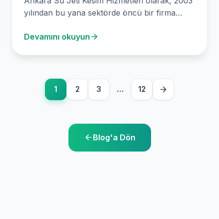
Ankara Su Jeti Kesim Hizmetleri olarak, 2003
yılından bu yana sektörde öncü bir firma
olarak, Titanyum Kesimi alanında da
Devamını okuyun
uzmanlaşmış…
1
2
3
…
12
Blog'a Dön