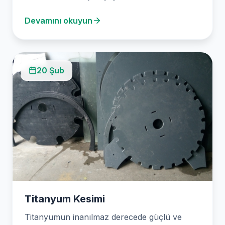
kullanılan güçlü ve çok yönlü bir metaldir.
Devamını okuyun
Olağanüstü fiziksel özellikleri,…
20 Şub
Titanyum Kesimi
Titanyumun inanılmaz derecede güçlü ve