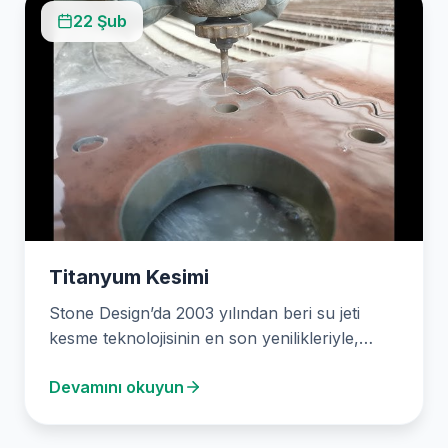
22 Şub
Titanyum Kesimi
Stone Design’da 2003 yılından beri su jeti
kesme teknolojisinin en son yenilikleriyle,
titanyum gibi zorlu malzemelerin hassas
Devamını okuyun
kesimini gerçekleştiriyoruz. Titiz…