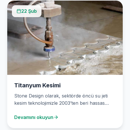
22 Şub
Titanyum Kesimi
Stone Design olarak, sektörde öncü su jeti
kesim teknolojimizle 2003’ten beri hassas
kesim çözümleri sunuyoruz. Metalurji alanının
Devamını okuyun
krallarından titanyum, üstün…