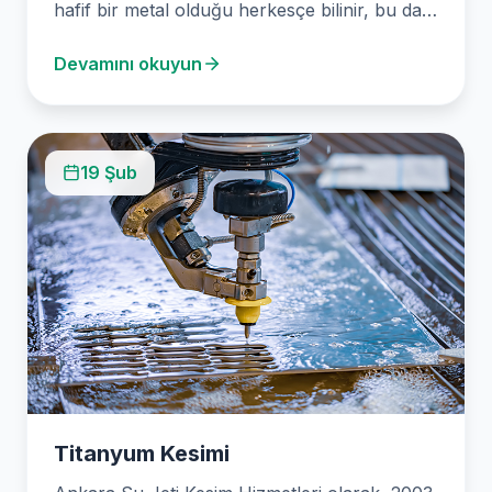
hafif bir metal olduğu herkesçe bilinir, bu da
onu havacılık, tıp ve endüstriyel
Devamını okuyun
uygulamalarda kullanışlı…
19 Şub
Titanyum Kesimi