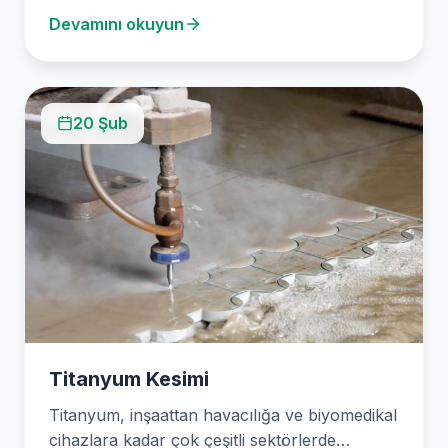
Devamını okuyun
2003 yılından bu…
20 Şub
Titanyum Kesimi
Titanyum, inşaattan havacılığa ve biyomedikal
cihazlara kadar çok çeşitli sektörlerde