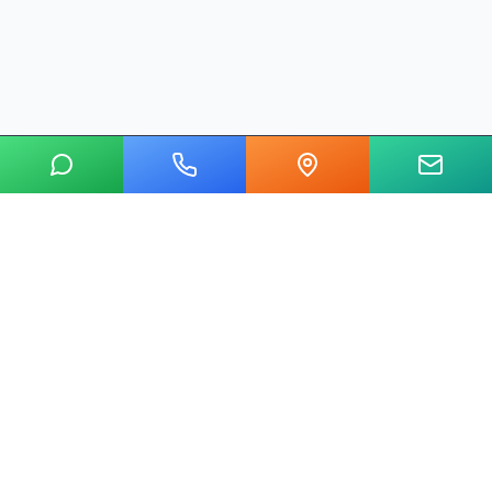
20 yılı aşkın tecrübemizle mermer, metal, cam ve taş kesim
alanında Ankara'nın lider su jeti kesim merkeziyiz.